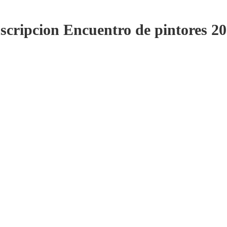
scripcion Encuentro de pintores 2
Encuentro de Pintores 2026 «Homenaje a Manuel Reyna»