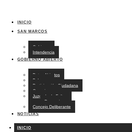
INICIO
SAN MARCOS
Gobierno
Intendencia
GOBIERNO ABIERTO
Datos Abiertos
Balances
Participación Ciudadana
Organigrama
Juzgado de Faltas
Denuncias
Concejo Deliberante
NOTICIAS
INICIO