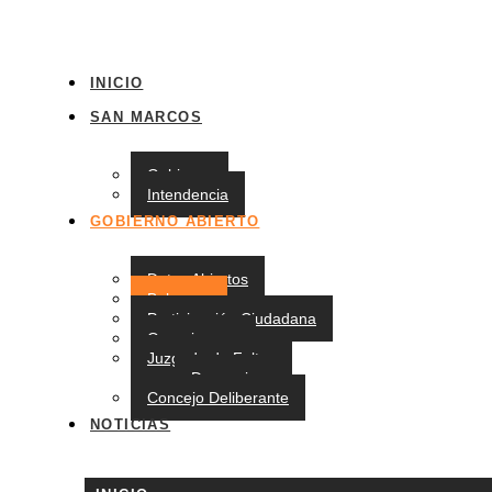
INICIO
SAN MARCOS
Gobierno
Intendencia
GOBIERNO ABIERTO
Datos Abiertos
Balances
Participación Ciudadana
Organigrama
Juzgado de Faltas
Denuncias
Concejo Deliberante
NOTICIAS