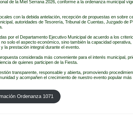
ional de la Miel Serrana 2026, conforme a la ordenanza municipal vig
locales con la debida antelación, recepción de propuestas en sobre c
unicipal, autoridades de Tesorería, Tribunal de Cuentas, Juzgado de 
a.
adas por el Departamento Ejecutivo Municipal de acuerdo a los criteri
no solo el aspecto económico, sino también la capacidad operativa, 
 y la prestación integral durante el evento.
propuesta considerada más conveniente para el interés municipal, pri
iencia de quienes participen de la Fiesta.
tión transparente, responsable y abierta, promoviendo procedimient
comunidad y acompañen el crecimiento de nuestro evento popular más 
rmación Ordenanza 1071