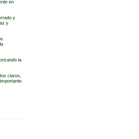
ente en
errado y
Paz y
os
la
orizando la
os claros,
importante.