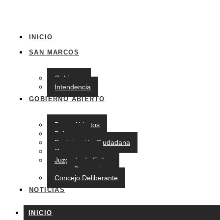
INICIO
SAN MARCOS
Gobierno
Intendencia
GOBIERNO ABIERTO
Datos Abiertos
Balances
Participación Ciudadana
Organigrama
Juzgado de Faltas
Denuncias
Concejo Deliberante
NOTICIAS
INICIO